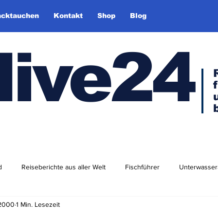
cktauchen
Kontakt
Shop
Blog
dive24
d
Reiseberichte aus aller Welt
Fischführer
Unterwasser
 2000
1 Min. Lesezeit
dlershof
Arktis & Antarktis
Tauchen in Europa
Afrika