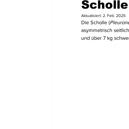
Scholle
Aktualisiert:
2. Feb. 2025
Mittel- und Südamerika
Asien
Die Scholle (
Pleurone
asymmetrisch seitlic
und über 7 kg schwe
USA
Dominikanische Republik
Tortola
St. Lucia
Dominic