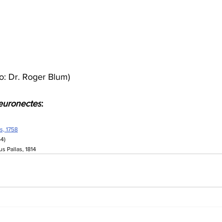
to: Dr. Roger Blum)
euronectes
:
s, 1758
64)
s Pallas, 1814