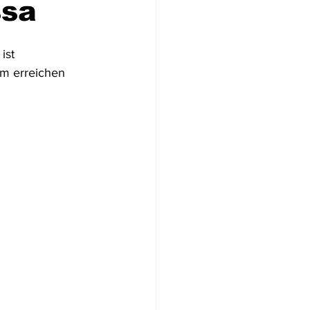
ssa
Flugzeugwracks
ist 
cm erreichen 
US Virgin Islands
Arabische Emirate