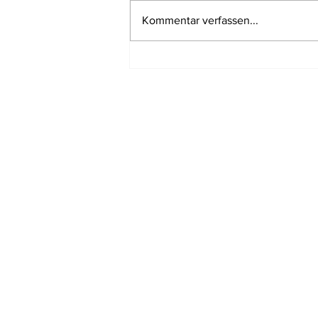
Kommentar verfassen...
Wo die Nordsee die
Ostsee küsst