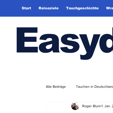
Start
Reiseziele
Tauchgeschichte
Wra
Easy
Alle Beiträge
Tauchen in Deutschlan
Roger Blum
1. Jan.
Tauchhistorie
TauchsportklubA