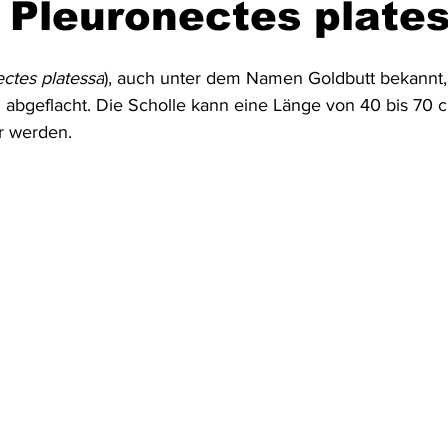
 Pleuronectes plate
Australien & Neuseeland
Wracktauchen
Schiffwracks
ctes platessa
), auch unter dem Namen Goldbutt bekannt, 
h abgeflacht. Die Scholle kann eine Länge von 40 bis 70 
r werden.
Schatztauchen
Mexiko
Kolumbien
Puerto Rico
a
Schottland
Jordanien
Griechenland
Vereinigte 