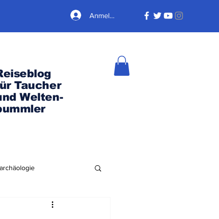
Anmelden
Reiseblog
für Taucher
und Welten-
bummler
archäologie
Nordamerika