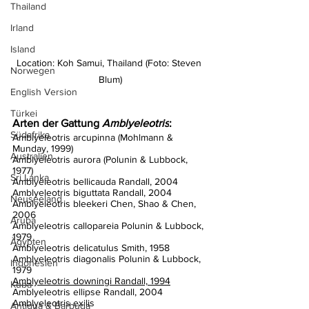
Thailand
Irland
Island
Location: Koh Samui, Thailand (Foto: Steven 
Norwegen
Blum)
English Version
Türkei
Arten der Gattung 
Amblyeleotris
:
Südafrika
Amblyeleotris arcupinna (Mohlmann & 
Munday, 1999)
Australien
Amblyeleotris aurora (Polunin & Lubbock, 
1977)
Sri Lanka
Amblyeleotris bellicauda Randall, 2004
Amblyeleotris biguttata Randall, 2004
Neuseeland
Amblyeleotris bleekeri Chen, Shao & Chen, 
2006
Aruba
Amblyeleotris callopareia Polunin & Lubbock, 
1979
Ägypten
Amblyeleotris delicatulus Smith, 1958
Amblyeleotris diagonalis Polunin & Lubbock, 
Indonesien
1979
Amblyeleotris downingi Randall, 1994
Kuba
Amblyeleotris ellipse Randall, 2004
Amblyeleotris exilis
Antigua & Barbuda