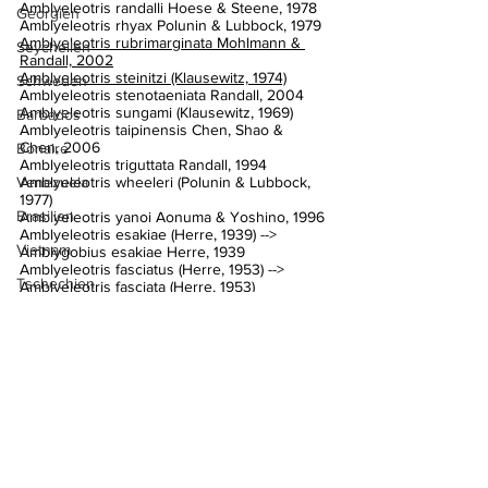
Amblyeleotris randalli Hoese & Steene, 1978
Georgien
Amblyeleotris rhyax Polunin & Lubbock, 1979
Amblyeleotris rubrimarginata Mohlmann & 
Seychellen
Randall, 2002
Amblyeleotris steinitzi (Klausewitz, 1974)
Schweden
Amblyeleotris stenotaeniata Randall, 2004
Amblyeleotris sungami (Klausewitz, 1969)
Barbados
Amblyeleotris taipinensis Chen, Shao & 
Chen, 2006
Bonaire
Amblyeleotris triguttata Randall, 1994
Venezuela
Amblyeleotris wheeleri (Polunin & Lubbock, 
1977)
Brasilien
Amblyeleotris yanoi Aonuma & Yoshino, 1996
Amblyeleotris esakiae (Herre, 1939) --> 
Vietnam
Amblygobius esakiae Herre, 1939
Amblyeleotris fasciatus (Herre, 1953) --> 
Tschechien
Amblyeleotris fasciata (Herre, 1953)
Amblyeleotris fontanesi (Bleeker, 1852) --> 
St. Kitts
Amblyeleotris fontanesii (Bleeker, 1852)
Amblyeleotris japonicus Takagi, 1957 --> 
Kapverden
Amblyeleotris japonica Takagi, 1957
Amblyeleotris maculata Yanagisawa, 1976 --> 
Kenia
Amblyeleotris periophthalma (Bleeker, 1853)
Amblyeleotris periophthalmus (Bleeker, 1853) 
China
--> Amblyeleotris periophthalma (Bleeker, 
1853)
Ungarn
Amblyeleotris raoi Herre, 1939 --> 
Parioglossus raoi (Herre, 1939)
Mauritius