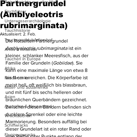
Partnergrundel
Reiseberichte aus aller Welt
Fischführer
(Amblyeleotris
Unterwasserarchäologie
rubrimarginata)
Tauchhistorie
Aktualisiert:
2. Feb.
TauchsportklubAdlershof
Die Rotseiten-Partnergrundel 
Amblyeleotris rubrimarginata
 ist ein 
Arktis & Antarktis
kleiner, schlanker Meeresfisch, aus der 
Tauchen in Europa
Familie der Grundeln (
Gobiidae
). Sie 
Afrika
kann eine maximale Länge von etwa 8 
bis 11 cm erreichen. Die Körperfarbe ist 
Nordamerika
meist hell, oft weißlich bis blassbraun, 
Mittel- und Südamerika
und mit fünf bis sechs helleren oder 
Asien
bräunlichen Querbändern gezeichnet. 
Australien & Neuseeland
Zwischen diesen Bändern befinden sich 
dunklere Sprenkel oder eine leichte 
Wracktauchen
Marmorierung. Besonders auffällig bei 
Schiffwracks
dieser Grundelart ist ein roter Rand oder 
Flugzeugwracks
eine Reihe roter Punkte entlang der 