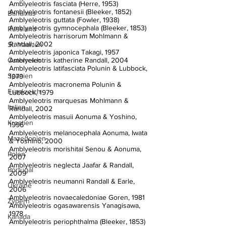
Amblyeleotris fasciata (Herre, 1953)
Amblyeleotris fontanesii (Bleeker, 1852)
Bahamas
Amblyeleotris guttata (Fowler, 1938)
Amblyeleotris gymnocephala (Bleeker, 1853)
Russland
Amblyeleotris harrisorum Mohlmann & 
Randall, 2002
St. Maarten
Amblyeleotris japonica Takagi, 1957
Österreich
Amblyeleotris katherine Randall, 2004
Amblyeleotris latifasciata Polunin & Lubbock, 
Spanien
1979
Amblyeleotris macronema Polunin & 
Frankreich
Lubbock, 1979
Amblyeleotris marquesas Mohlmann & 
Italien
Randall, 2002
Amblyeleotris masuii Aonuma & Yoshino, 
Kroatien
1996
Amblyeleotris melanocephala Aonuma, Iwata 
Mazedonien
& Yoshino, 2000
Amblyeleotris morishitai Senou & Aonuma, 
Polen
2007
Amblyeleotris neglecta Jaafar & Randall, 
Portugal
2009
Amblyeleotris neumanni Randall & Earle, 
Ukraine
2006
Amblyeleotris novaecaledoniae Goren, 1981
Zypern
Amblyeleotris ogasawarensis Yanagisawa, 
1978
Kanada
Amblyeleotris periophthalma (Bleeker, 1853)