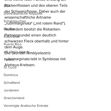
Rückenflossen und des oberen Teils 
USA
der Schwanzflosse. Daher auch der 
Dominikanische Republik
wissenschaftliche Artname 
Schatztauchen
„
rubrimarginata
“ („mit rotem Rand“). 
Mexiko
Außerdem besitzt die Rotseiten-
Partnergrundel einen deutlich 
Kolumbien
schwarzen Fleck oberhalb und hinter 
Puerto Rico
dem Auge.
US Virgin Islands
Die Grundel
 Amblyeleotris 
rubrimarginata
 lebt in Symbiose mit 
Tortola
Alpheus-Krebsen.
St. Lucia
Dominica
Schottland
Jordanien
Griechenland
Vereinigte Arabische Emirate