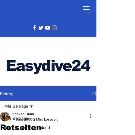
Easydive24
Beitrag
Alle Beiträge
Steven Blum
Alle Beiträge
1. Jan. 2000
2 Min. Lesezeit
Rotseiten-
Tauchen in Deutschland