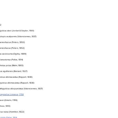
92
ogobius abei (Jordan & Snyder, 1901)
olepis acutipennis (Valenciennes, 1837)
eneofuscus (Peters, 1852)
aeneofuscus (Peters, 1852)
us aeolosoma (Ogilby, 1889)
lanostomus (Pallas, 1814)
histus pictus (Malm, 1865)
us agulhensis (Barnard, 1927)
obius albimaculatus (Rüppell, 1830)
ygobius albimaculatus (Rüppell, 1830)
athygobius albopunctatus (Valenciennes, 1837)
paganellus Linnaeus, 1758
vii (Gmelin, 1789)
Risso, 1810)
ius nunus (Hamilton, 1822)
obitis Pallas, 1814