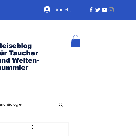
Anmelden
Reiseblog
für Taucher
und Welten-
bummler
archäologie
Nordamerika