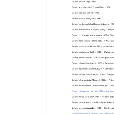
Gobius strictus Fage, 1907
Gobius tetrophthalmus Brito & Miller, 2001
Gobius tropicus Osbeck, 1765
Gobius vittatus Vinciguerra, 1883
Gobius xanthocephalus Heymer & Zander, 19
Gobius abei (Jordan & Snyder, 1901) --> Mugil
Gobius acutipennis Valenciennes, 1837 --> Olig
Gobius aeneofuscus Peters, 1852 --> Awaous a
Gobius aenofuscus (Peters, 1852) --> Awaous 
Gobius aeolosoma Ogilby, 1889 --> Bathygobi
Gobius affinis Eichwald, 1831 --> Neogobius me
Gobius affinis Kolombatovic, 1891 --> Pomatosc
Gobius agulhensis Barnard, 1927 --> Caffrogobi
Gobius albimaculatus Rüppell, 1830 --> Amblyg
Gobius albomaculatus (Rüppell, 1830) --> Ambl
Gobius albopunctatus Valenciennes, 1837 --> B
Gobius albosignatus Kessler, 1874 --> Gobius 
Gobius albula Meuschen, 1781 --> Nomeus grono
Gobius albus Parnell, 1831-37 --> Aphia minuta (
Gobius alcockii Annandale, 1906 --> Brachygob
Gobius algarbiensis Capello, 1880 --> Gobius c