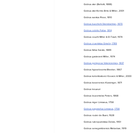
Gobius ater (Bellotti, 1888)
Gobius ateriformis Brito & Miller, 2001
Gobius auratus Risso, 1810
Gobius bucchichi Steindachner, 1870
Gobius cobitis Pallas, 1814
Gobius couchi Miller & El-Tawil, 1974
Gobius cruentatus Gmelin, 1789
Gobius fallax Sarato, 1889
Gobius gasteveni Miller, 1974
Gobius geniporus Valenciennes, 1837
Gobius hypselosoma Bleeker, 1867
Gobius kolombatovici Kovacic & Miller, 2000
Gobius koseirensis Klunzinger, 1871
Gobius lesueuri
Gobius leucomelas Peters, 1868
Gobius niger Linnaeus, 1758
Gobius paganellus Linnaeus, 1758
Gobius roulei de Buen, 1928
Gobius rubropunctatus Delais, 1951
Gobius senegambiensis Metzelaar, 1919