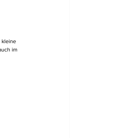
Flugzeugwracks
 kleine 
US Virgin Islands
 auch im 
Arabische Emirate