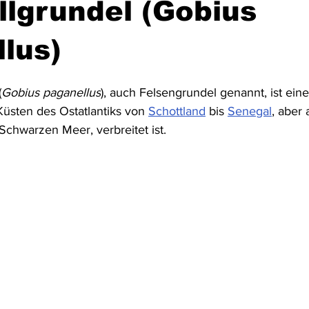
lgrundel (Gobius
Australien & Neuseeland
Wracktauchen
Schiffwracks
lus)
(
Gobius paganellus
), auch Felsengrundel genannt, ist eine
Schatztauchen
Mexiko
Kolumbien
Puerto Rico
Küsten des Ostatlantiks von 
Schottland
 bis 
Senegal
, aber
chwarzen Meer, verbreitet ist.
a
Schottland
Jordanien
Griechenland
Vereinigte 