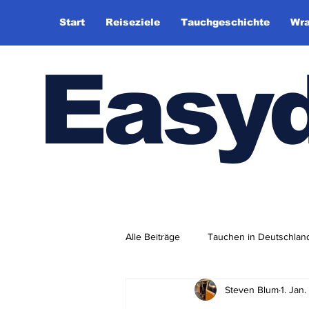
Start
Reiseziele
Tauchgeschichte
Wra
Easy
Alle Beiträge
Tauchen in Deutschlan
Steven Blum
1. Jan
Tauchhistorie
TauchsportklubA