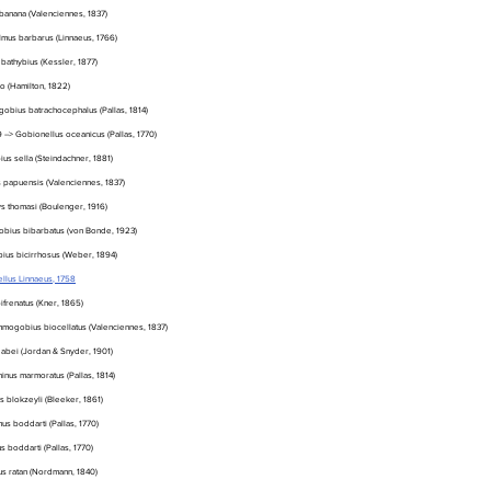
banana (Valenciennes, 1837)
lmus barbarus (Linnaeus, 1766)
bathybius (Kessler, 1877)
o (Hamilton, 1822)
gobius batrachocephalus (Pallas, 1814)
-> Gobionellus oceanicus (Pallas, 1770)
us sella (Steindachner, 1881)
 papuensis (Valenciennes, 1837)
s thomasi (Boulenger, 1916)
obius bibarbatus (von Bonde, 1923)
ius bicirrhosus (Weber, 1894)
llus Linnaeus, 1758
ifrenatus (Kner, 1865)
mmogobius biocellatus (Valenciennes, 1837)
s abei (Jordan & Snyder, 1901)
inus marmoratus (Pallas, 1814)
s blokzeyli (Bleeker, 1861)
us boddarti (Pallas, 1770)
s boddarti (Pallas, 1770)
s ratan (Nordmann, 1840)