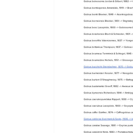
Gobius boleosoma Jordan & Gilbert, 1882 -->
Gobius bombayensis Annandale, 1919 --> Brach
Gobius bontii Bleeker, 1849 --> Acentrogobius 
Gobius borneensis Bleeker, 1851 --> Stigmato
Gobius bosc Lacepède, 1800 --> Gobiosoma 
Gobius brasiliensis Bloch & Schneider, 1801 
Gobius brevifilis Valenciennes, 1837 --> Yonge
Gobius brittanicus Thompson, 1837 --> Gobius 
Gobius brunneus Temminck & Schlegel, 1845 -
Gobius brunnoides Nichols, 1951 --> Glossogo
Gobius bucchichii Steindachner, 1870 --> Gobi
Gobius burmeisteri Kessler, 1877 --> Neogobi
Gobius burtoni O'Shaughnessy, 1875 --> Bathy
Gobius bustamantei Greeff, 1882 --> Awaous lat
Gobius bynoensis Richardson, 1844 --> Amblyg
Gobius caeruleopunctatus Rüppell, 1830 --> Cr
Gobius caeruleus Lacepède, 1800 --> Sicyopt
Gobius caffer Günther, 1874 --> Caffrogobius ca
Gobius calderae Evermann & Seale, 1906 --> Is
Gobius canalae Sauvage, 1881 --> Exyrias punt
Gobius canestrini Ninni, 1883 --> Pomatoschistus