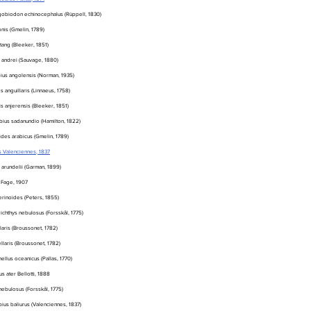
agobiodon echinocephalus (Rüppell, 1830)
nis (Gmelin, 1789)
tang (Bleeker, 1851)
 andrei (Sauvage, 1880)
ius angolensis (Norman, 1935)
s anguillaris (Linnaeus, 1758)
s anjerensis (Bleeker, 1851)
bius sadanundio (Hamilton, 1822)
ides arabicus (Gmelin, 1789)
s Valenciennes, 1837
 arundelii (Garman, 1899)
s Fage, 1907
erinoides (Peters, 1855)
chthys nebulosus (Forsskål, 1775)
ris (Broussonet, 1782)
laris (Broussonet, 1782)
llus oceanicus (Pallas, 1770)
s ater Bellotti, 1888
nebulosus (Forsskål, 1775)
ius baliurus (Valenciennes, 1837)