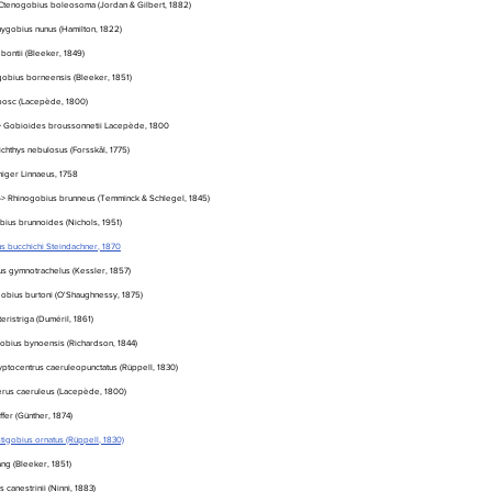
 Ctenogobius boleosoma (Jordan & Gilbert, 1882)
ygobius nunus (Hamilton, 1822)
bontii (Bleeker, 1849)
gobius borneensis (Bleeker, 1851)
bosc (Lacepède, 1800)
--> Gobioides broussonnetii Lacepède, 1800
ichthys nebulosus (Forsskål, 1775)
niger Linnaeus, 1758
-> Rhinogobius brunneus (Temminck & Schlegel, 1845)
bius brunnoides (Nichols, 1951)
us bucchichi Steindachner, 1870
us gymnotrachelus (Kessler, 1857)
gobius burtoni (O'Shaughnessy, 1875)
eristriga (Duméril, 1861)
obius bynoensis (Richardson, 1844)
yptocentrus caeruleopunctatus (Rüppell, 1830)
erus caeruleus (Lacepède, 1800)
ffer (Günther, 1874)
tigobius ornatus (Rüppell, 1830)
ang (Bleeker, 1851)
 canestrinii (Ninni, 1883)