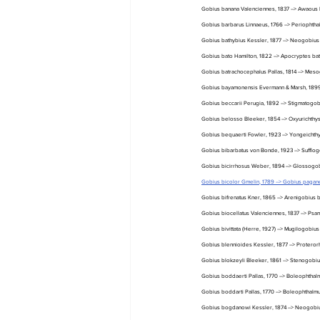
Gobius banana Valenciennes, 1837 --> Awaous 
Gobius barbarus Linnaeus, 1766 --> Periophtha
Gobius bathybius Kessler, 1877 --> Neogobius 
Gobius bato Hamilton, 1822 --> Apocryptes bat
Gobius batrachocephalus Pallas, 1814 --> Meso
Gobius bayamonensis Evermann & Marsh, 1899 -
Gobius beccarii Perugia, 1892 --> Stigmatogobi
Gobius belosso Bleeker, 1854 --> Oxyurichthys
Gobius bequaerti Fowler, 1923 --> Yongeichthy
Gobius bibarbatus von Bonde, 1923 --> Sufflog
Gobius bicirrhosus Weber, 1894 --> Glossogob
Gobius bicolor Gmelin, 1789 --> Gobius pagane
Gobius bifrenatus Kner, 1865 --> Arenigobius b
Gobius biocellatus Valenciennes, 1837 --> Psa
Gobius bivittata (Herre, 1927) --> Mugilogobiu
Gobius blennioides Kessler, 1877 --> Proterorh
Gobius blokzeyli Bleeker, 1861 --> Stenogobiu
Gobius boddaerti Pallas, 1770 --> Boleophthalm
Gobius boddarti Pallas, 1770 --> Boleophthalmu
Gobius bogdanowi Kessler, 1874 --> Neogobiu