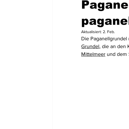
Paganel
Mittel- und Südamerika
Asien
paganel
Aktualisiert:
2. Feb.
Die Paganellgrundel 
USA
Dominikanische Republik
Grundel
, die an den 
Mittelmeer
 und dem S
Tortola
St. Lucia
Dominic