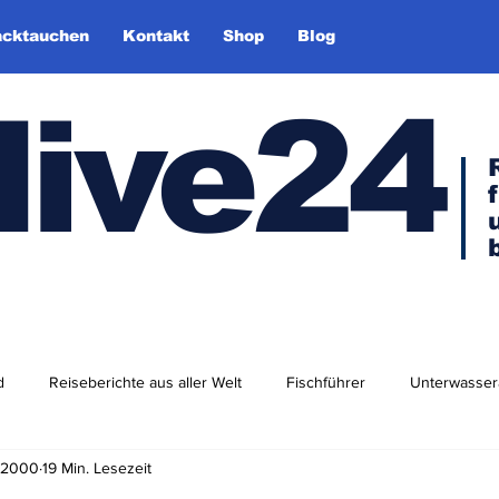
cktauchen
Kontakt
Shop
Blog
dive24
d
Reiseberichte aus aller Welt
Fischführer
Unterwasser
. 2000
19 Min. Lesezeit
dlershof
Arktis & Antarktis
Tauchen in Europa
Afrika