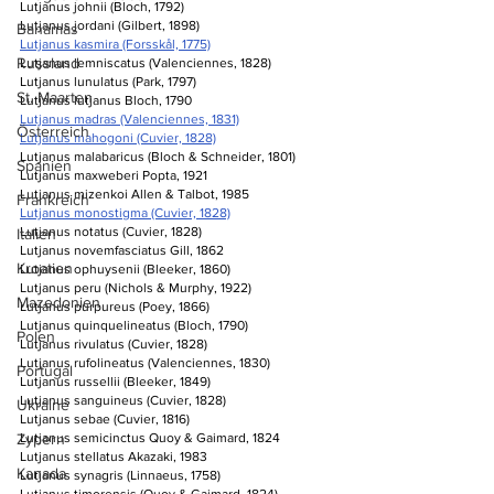
Lutjanus johnii (Bloch, 1792)
Lutjanus jordani (Gilbert, 1898)
Bahamas
Lutjanus kasmira (Forsskål, 1775)
Russland
Lutjanus lemniscatus (Valenciennes, 1828)
Lutjanus lunulatus (Park, 1797)
St. Maarten
Lutjanus lutjanus Bloch, 1790
Lutjanus madras (Valenciennes, 1831)
Österreich
Lutjanus mahogoni (Cuvier, 1828)
Lutjanus malabaricus (Bloch & Schneider, 1801)
Spanien
Lutjanus maxweberi Popta, 1921
Lutjanus mizenkoi Allen & Talbot, 1985
Frankreich
Lutjanus monostigma (Cuvier, 1828)
Lutjanus notatus (Cuvier, 1828)
Italien
Lutjanus novemfasciatus Gill, 1862
Kroatien
Lutjanus ophuysenii (Bleeker, 1860)
Lutjanus peru (Nichols & Murphy, 1922)
Mazedonien
Lutjanus purpureus (Poey, 1866)
Lutjanus quinquelineatus (Bloch, 1790)
Polen
Lutjanus rivulatus (Cuvier, 1828)
Lutjanus rufolineatus (Valenciennes, 1830)
Portugal
Lutjanus russellii (Bleeker, 1849)
Lutjanus sanguineus (Cuvier, 1828)
Ukraine
Lutjanus sebae (Cuvier, 1816)
Zypern
Lutjanus semicinctus Quoy & Gaimard, 1824
Lutjanus stellatus Akazaki, 1983
Kanada
Lutjanus synagris (Linnaeus, 1758)