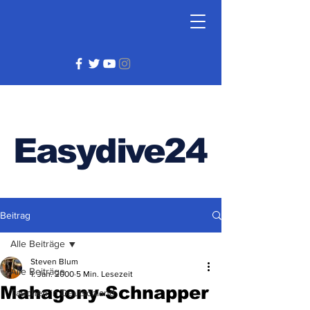
Easydive24
Beitrag
Alle Beiträge
Steven Blum
Alle Beiträge
1. Jan. 2000
5 Min. Lesezeit
Mahagony-Schnapper
Tauchen in Deutschland