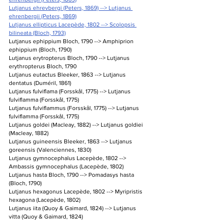
Lutjanus ehrevbergi (Peters, 1869) --> Lutjanus 
ehrenbergii (Peters, 1869)
Lutjanus ellipticus Lacepède, 1802 --> Scolopsis 
bilineata (Bloch, 1793)
Lutjanus ephippium Bloch, 1790 --> Amphiprion 
ephippium (Bloch, 1790)
Lutjanus erytropterus Bloch, 1790 --> Lutjanus 
erythropterus Bloch, 1790
Lutjanus eutactus Bleeker, 1863 --> Lutjanus 
dentatus (Duméril, 1861)
Lutjanus fulviflama (Forsskål, 1775) --> Lutjanus 
fulviflamma (Forsskål, 1775)
Lutjanus fulviflammus (Forsskål, 1775) --> Lutjanus 
fulviflamma (Forsskål, 1775)
Lutjanus goldei (Macleay, 1882) --> Lutjanus goldiei 
(Macleay, 1882)
Lutjanus guineensis Bleeker, 1863 --> Lutjanus 
goreensis (Valenciennes, 1830)
Lutjanus gymnocephalus Lacepède, 1802 --> 
Ambassis gymnocephalus (Lacepède, 1802)
Lutjanus hasta Bloch, 1790 --> Pomadasys hasta 
(Bloch, 1790)
Lutjanus hexagonus Lacepède, 1802 --> Myripristis 
hexagona (Lacepède, 1802)
Lutjanus iita (Quoy & Gaimard, 1824) --> Lutjanus 
vitta (Quoy & Gaimard, 1824)