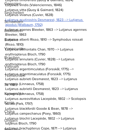
Lutjanus timorensis (Quoy & Gaimard, 1824)
Georgien
Lutjanus viridis (Valenciennes, 1846)
Lutjanus vitta (Quoy & Gaimard, 1824)
Seychellen
Lutjanus vivanus (Cuvier, 1828)
Lutjanus acutirostris Desmarest, 1823 --> Lutjanus 
Schweden
apodus (Walbaum, 1792)
Lutjanus agenes Bleeker, 1863 --> Lutjanus agennes 
Barbados
Bleeker, 1863
Bonaire
Lutjanus alberti Risso, 1810 --> Symphodus roissali 
(Risso, 1810)
Venezuela
Lutjanus altifrontalis Chan, 1970 --> Lutjanus 
erythropterus Bloch, 1790
Brasilien
Lutjanus annularis (Cuvier, 1828) --> Lutjanus 
erythropterus Bloch, 1790
Vietnam
Lutjanus argentimculatus (Forsskål, 1775) --> 
Lutjanus argentimaculatus (Forsskål, 1775)
Tschechien
Lutjanus aubrieti Desmarest, 1823 --> Lutjanus 
synagris (Linnaeus, 1758)
St. Kitts
Lutjanus aubrietii Desmarest, 1823 --> Lutjanus 
Kapverden
synagris (Linnaeus, 1758)
Lutjanus aureovittatus Lacepède, 1802 --> Scolopsis 
Kenia
aurata (Park, 1797)
Lutjanus blackfordii Goode & Bean, 1878 --> 
China
Lutjanus campechanus (Poey, 1860)
Lutjanus blochii Lacepède, 1802 --> Lutjanus 
Ungarn
lutjanus Bloch, 1790
Lutjanus brachypterus Cope, 1871 --> Lutjanus 
Mauritius