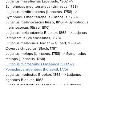
Lutjanus massiliensis Lacepède, 1802 --> 
Symphodus mediterraneus (Linnaeus, 1758)
Lutjanus mediterraneus (Linnaeus, 1758) --> 
Symphodus mediterraneus (Linnaeus, 1758)
Lutjanus melanocercus Risso, 1810 --> Symphodus 
melanocercus (Risso, 1810)
Lutjanus melanotaenia Bleeker, 1863 --> Lutjanus 
lemniscatus (Valenciennes, 1828)
Lutjanus melanurus Jordan & Gilbert, 1883 --> 
Ocyurus chrysurus (Bloch, 1791)
Lutjanus melops (Linnaeus, 1758) --> Symphodus 
melops (Linnaeus, 1758)
Lutjanus microstomus Lacepède, 1802 --> 
Pomadasys argenteus (Forsskål, 1775)
Lutjanus modestus Bleeker, 1863 --> Lutjanus 
agennes Bleeker, 1863
Lutjanus modestus Bleeker, 1863 --> Lutjanus 
endecacanthus Bleeker, 1863
Lutjanus monostigmus (Cuvier, 1828) --> Lutjanus 
monostigma (Cuvier, 1828)
Lutjanus nematophorus (Bleeker, 1860) --> 
Symphorus nematophorus (Bleeker, 1860)
Lutjanus norvegicus Bloch, 1797 --> Symphodus 
melops (Linnaeus, 1758)
Lutjanus octolineatus Fourmanoir, 1957 --> Lutjanus 
notatus (Cuvier, 1828)
Lutjanus oligolepis Bleeker, 1873 --> Lutjanus 