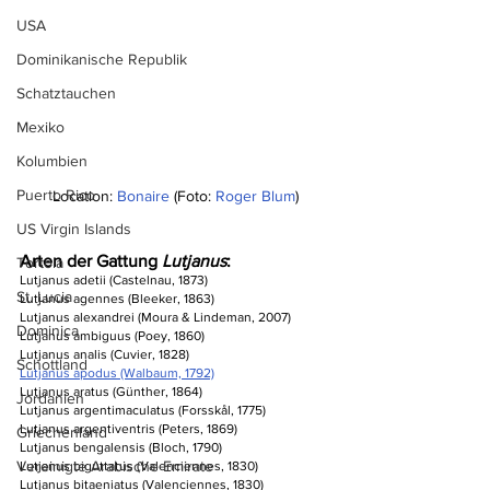
USA
Dominikanische Republik
Schatztauchen
Mexiko
Kolumbien
Puerto Rico
Location: 
Bonaire
 (Foto: 
Roger Blum
)
US Virgin Islands
Arten der Gattung 
Lutjanus
:
Tortola
Lutjanus adetii (Castelnau, 1873)
St. Lucia
Lutjanus agennes (Bleeker, 1863)
Lutjanus alexandrei (Moura & Lindeman, 2007)
Dominica
Lutjanus ambiguus (Poey, 1860)
Lutjanus analis (Cuvier, 1828)
Schottland
Lutjanus apodus (Walbaum, 1792)
Lutjanus aratus (Günther, 1864)
Jordanien
Lutjanus argentimaculatus (Forsskål, 1775)
Lutjanus argentiventris (Peters, 1869)
Griechenland
Lutjanus bengalensis (Bloch, 1790)
Vereinigte Arabische Emirate
Lutjanus biguttatus (Valenciennes, 1830)
Lutjanus bitaeniatus (Valenciennes, 1830)