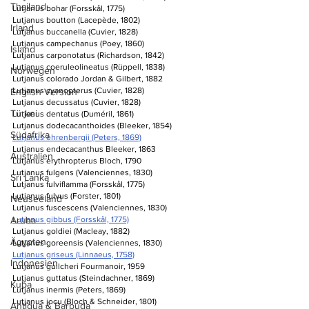
Thailand
Lutjanus bohar (Forsskål, 1775)
Lutjanus boutton (Lacepède, 1802)
Irland
Lutjanus buccanella (Cuvier, 1828)
Lutjanus campechanus (Poey, 1860)
Island
Lutjanus carponotatus (Richardson, 1842)
Lutjanus coeruleolineatus (Rüppell, 1838)
Norwegen
Lutjanus colorado Jordan & Gilbert, 1882
Lutjanus cyanopterus (Cuvier, 1828)
English Version
Lutjanus decussatus (Cuvier, 1828)
Türkei
Lutjanus dentatus (Duméril, 1861)
Lutjanus dodecacanthoides (Bleeker, 1854)
Südafrika
Lutjanus ehrenbergii (Peters, 1869)
Lutjanus endecacanthus Bleeker, 1863
Australien
Lutjanus erythropterus Bloch, 1790
Lutjanus fulgens (Valenciennes, 1830)
Sri Lanka
Lutjanus fulviflamma (Forsskål, 1775)
Lutjanus fulvus (Forster, 1801)
Neuseeland
Lutjanus fuscescens (Valenciennes, 1830)
Aruba
Lutjanus gibbus (Forsskål, 1775)
Lutjanus goldiei (Macleay, 1882)
Ägypten
Lutjanus goreensis (Valenciennes, 1830)
Lutjanus griseus (Linnaeus, 1758)
Indonesien
Lutjanus guilcheri Fourmanoir, 1959
Lutjanus guttatus (Steindachner, 1869)
Kuba
Lutjanus inermis (Peters, 1869)
Lutjanus jocu (Bloch & Schneider, 1801)
Antigua & Barbuda