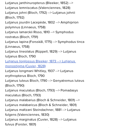
Lutjanus janthinuropterus (Bleeker, 1852) --> 
Lutjanus lemniscatus (Valenciennes, 1828)
Lutjanus johni (Bloch, 1792) --> Lutjanus johnii 
(Bloch, 1792)
Lutjanus jourdin Lacepède, 1802 --> Amphiprion 
polymnus (Linnaeus, 1758)
Lutjanus lamarckii Risso, 1810 --> Symphodus 
rostratus (Bloch, 1791)
Lutjanus lapina (Forsskål, 1775) --> Symphodus tinca 
(Linnaeus, 1758)
Lutjanus lineolatus (Rüppell, 1829) --> Lutjanus 
lutjanus Bloch, 1790
Lutjanus lioglossus Bleeker, 1873 --> Lutjanus 
monostigma (Cuvier, 1828)
Lutjanus longmani Whitley, 1937 --> Lutjanus 
erythropterus Bloch, 1790
Lutjanus luteus Bloch, 1790 --> Genyatremus luteus 
(Bloch, 1790)
Lutjanus maculatus (Bloch, 1793) --> Pomadasys 
maculatus (Bloch, 1793)
Lutjanus malabarius (Bloch & Schneider, 1801) --> 
Lutjanus malabaricus (Bloch & Schneider, 1801)
Lutjanus maltzani Steindachner, 1881 --> Lutjanus 
fulgens (Valenciennes, 1830)
Lutjanus marginatus (Cuvier, 1828) --> Lutjanus 
fulvus (Forster, 1801)