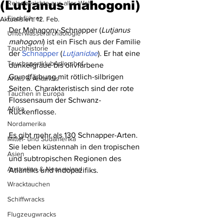
(Lutjanus mahogoni)
Reiseberichte aus aller Welt
Fischführer
Aktualisiert:
12. Feb.
Der Mahagony-Schnapper (
Lutjanus 
Unterwasserarchäologie
mahogoni
) ist ein Fisch aus der Familie 
Tauchhistorie
der 
Schnapper
 (
Lutjanidae
). Er hat eine 
TauchsportklubAdlershof
dunkelgraue bis olivfarbene 
Grundfärbung mit rötlich-silbrigen 
Arktis & Antarktis
Seiten. Charakteristisch sind der rote 
Tauchen in Europa
Flossensaum der Schwanz- 
Afrika
Rückenflosse.
Nordamerika
Es gibt mehr als 130 Schnapper-Arten. 
Mittel- und Südamerika
Sie leben küstennah in den tropischen 
Asien
und subtropischen Regionen des 
Australien & Neuseeland
Atlantiks und Indopazifiks.
Wracktauchen
Schiffwracks
Flugzeugwracks