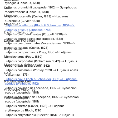
synagris (Linnaeus, 1758)
Kuba
Lutjanus brunnichii Lacepède, 1802 --> Symphodus 
mediterraneus (Linnaeus, 1758)
Malaysia
Lutjanus bucanella (Cuvier, 1828) --> Lutjanus 
buccanella (Cuvier, 1828)
Malediven
Lutjanus caballerote (Bloch & Schneider, 1801) --> 
Lutjanus griseus (Linnaeus, 1758)
Dschungeltaucher
Lutjanus caeruleolineatus (Rüppell, 1838) --> 
Lutjanus coeruleolineatus (Rüppell, 1838)
Leben am Korallenriff
Lutjanus caeruleovittatus (Valenciennes, 1830) --> 
Lutjanus notatus (Cuvier, 1828)
Regenwald
Lutjanus campechianus Poey, 1860 --> Lutjanus 
Mittelmeer
campechanus (Poey, 1860)
Lutjanus carponatus (Richardson, 1842) --> Lutjanus 
Muscheln & Schnecken
carponotatus (Richardson, 1842)
Lutjanus castelnaui Whitley, 1928 --> Lutjanus adetii 
Haie
(Castelnau, 1873)
Lutjanus caxi (Bloch & Schneider, 1801) --> Lutjanus 
Nacktschnecken
apodus (Walbaum, 1792)
Lutjanus cayanensis Lacepède, 1802 --> Cynoscion 
Arabische Halbinsel
acoupa (Lacepède, 1801)
Lutjanus cayennensis Lacepède, 1802 --> Cynoscion 
Wettkampfsport
acoupa (Lacepède, 1801)
Lutjanus chirtah (Cuvier, 1828) --> Lutjanus 
erythropterus Bloch, 1790
Lutjanus chrysotaenia (Bleeker, 1851) --> Lutjanus 