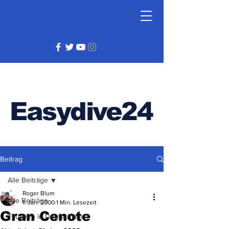
Easydive24
Beitrag
Alle Beiträge
Roger Blum
Alle Beiträge
1. Jan. 2000
1 Min. Lesezeit
Gran Cenote
Tauchen in Deutschland