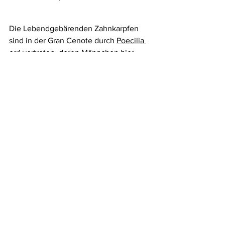
Die Lebendgebärenden Zahnkarpfen 
sind in der Gran Cenote durch 
Poecilia 
orri
 vertreten, deren Männchen hier 
herrlich rote Segelflossen haben. Als 
weitere Art der Lebendgebärenden 
Zahnkarpfen kann man 
Gambusia 
yucatana
 und Poecilia mexicana 
beobachten.