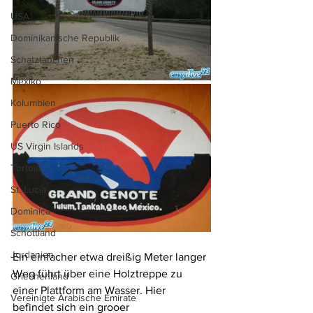
USA
Dominikanische Republik
Schatztauchen
Mexiko
Kolumbien
Puerto Rico
US Virgin Islands
Tortola
St. Lucia
Dominica
Schottland
Jordanien
Ein einfacher etwa dreißig Meter langer 
Weg führt über eine Holztreppe zu 
Griechenland
einer Plattform am Wasser. Hier 
Vereinigte Arabische Emirate
befindet sich ein grooer 