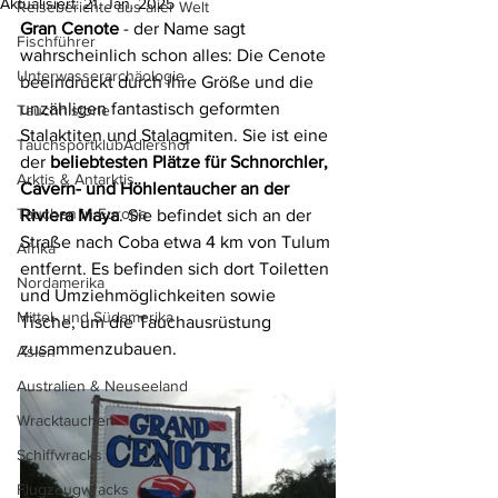
Aktualisiert:
21. Jan. 2025
Reiseberichte aus aller Welt
Gran Cenote
 - der Name sagt 
Fischführer
wahrscheinlich schon alles: Die Cenote 
Unterwasserarchäologie
beeindruckt durch ihre Größe und die 
unzähligen fantastisch geformten 
Tauchhistorie
Stalaktiten und Stalagmiten. Sie ist eine 
TauchsportklubAdlershof
der 
beliebtesten Plätze für Schnorchler, 
Arktis & Antarktis
Cavern- und Höhlentaucher an der 
Tauchen in Europa
Riviera Maya
. Sie befindet sich an der 
Straße nach Coba etwa 4 km von Tulum 
Afrika
entfernt. Es befinden sich dort Toiletten 
Nordamerika
und Umziehmöglichkeiten sowie 
Mittel- und Südamerika
Tische, um die Tauchausrüstung 
zusammenzubauen.
Asien
Australien & Neuseeland
Wracktauchen
Schiffwracks
Flugzeugwracks