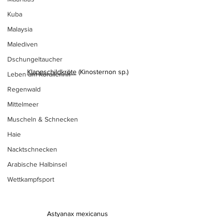
Kuba
Malaysia
Malediven
Dschungeltaucher
Klappschildkröte
 (
Kinosternon sp.
)
Leben am Korallenriff
Regenwald
Mittelmeer
Muscheln & Schnecken
Haie
Nacktschnecken
Arabische Halbinsel
Wettkampfsport
Astyanax mexicanus