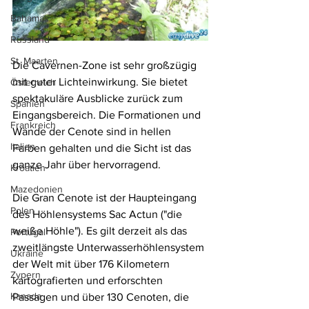
Bahamas
Russland
St. Maarten
Die Cavernen-Zone ist sehr großzügig 
mit guter Lichteinwirkung. Sie bietet 
Österreich
spektakuläre Ausblicke zurück zum 
Spanien
Eingangsbereich. Die Formationen und 
Frankreich
Wände der Cenote sind in hellen 
Italien
Farben gehalten und die Sicht ist das 
ganze Jahr über hervorragend.
Kroatien
Mazedonien
Die Gran Cenote ist der Haupteingang 
Polen
des Höhlensystems Sac Actun ("die 
weiße Höhle"). Es gilt derzeit als das 
Portugal
zweitlängste Unterwasserhöhlensystem 
Ukraine
der Welt mit über 176 Kilometern 
Zypern
kartografierten und erforschten 
Kanada
Passagen und über 130 Cenoten, die 