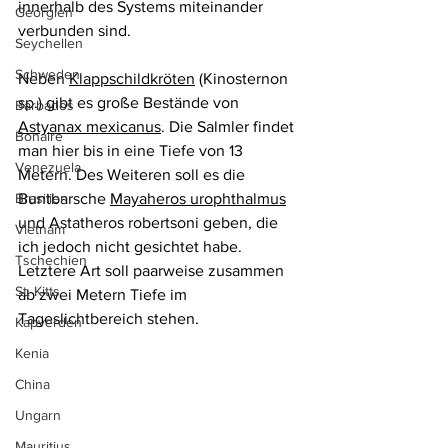
innerhalb des Systems miteinander 
Georgien
verbunden sind.
Seychellen
Schweden
Neben 
Klappschildkröten
 (
Kinosternon 
sp.
)
gibt es große Bestände von 
Barbados
Astyanax mexicanus
. Die Salmler findet 
Bonaire
man hier bis in eine Tiefe von 13 
Venezuela
Metern. Des Weiteren soll es die 
Buntbarsche 
Mayaheros urophthalmus
Brasilien
und Astatheros robertsoni geben, die 
Vietnam
ich jedoch nicht gesichtet habe. 
Tschechien
Letztere Art soll paarweise zusammen 
St. Kitts
ab zwei Metern Tiefe im 
Tageslichtbereich stehen. 
Kapverden
Kenia
China
Ungarn
Mauritius