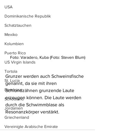
USA
Dominikanische Republik
Schatztauchen
Mexiko
Kolumbien
Puerto Rico
Foto: Varadero, Kuba (Foto: Steven Blum)
US Virgin Islands
Tortola
Grunzer werden auch Schweinsfische 
St. Lucia
genannt, da sie mit ihren 
Dominica
Schlundzähnen grunzende Laute 
erzeugen können. Die Laute werden 
Schottland
durch die Schwimmblase als 
Jordanien
Resonanzkörper verstärkt.
Griechenland
Vereinigte Arabische Emirate