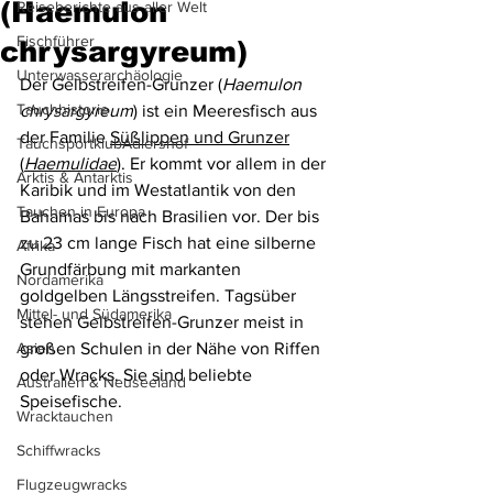
(Haemulon
Reiseberichte aus aller Welt
Fischführer
chrysargyreum)
Unterwasserarchäologie
Der Gelbstreifen-Grunzer (
Haemulon 
Tauchhistorie
chrysargyreum
) ist ein Meeresfisch aus 
der Familie 
Süßlippen und Grunzer
TauchsportklubAdlershof
(
Haemulidae
). Er kommt vor allem in der 
Arktis & Antarktis
Karibik und im Westatlantik von den 
Tauchen in Europa
Bahamas bis nach Brasilien vor. Der bis 
zu 23 cm lange Fisch hat eine silberne 
Afrika
Grundfärbung mit markanten 
Nordamerika
goldgelben Längsstreifen. Tagsüber 
Mittel- und Südamerika
stehen Gelbstreifen-Grunzer meist in 
Asien
großen Schulen in der Nähe von Riffen 
oder Wracks. Sie sind beliebte 
Australien & Neuseeland
Speisefische.
Wracktauchen
Schiffwracks
Flugzeugwracks