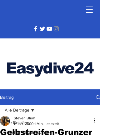
Easydive24
Beitrag
Alle Beiträge
Steven Blum
Alle Beiträge
1. Jan. 2000
1 Min. Lesezeit
Gelbstreifen-Grunzer
Tauchen in Deutschland