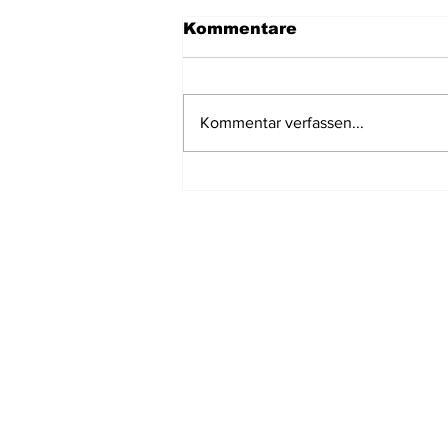
Kommentare
Kommentar verfassen...
Wracktauchen am
Chinese Wreck, Oman