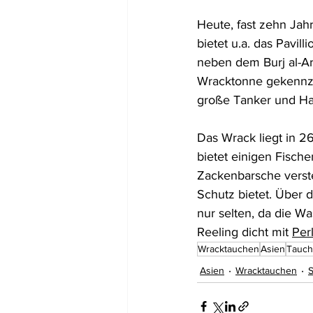
Heute, fast zehn Jahr
bietet u.a. das Pavil
neben dem Burj al-Ar
Wracktonne gekennze
große Tanker und Han
Das Wrack liegt in 2
bietet einigen Fisch
Zackenbarsche verste
Schutz bietet. Über d
nur selten, da die W
Reeling dicht mit 
Per
Wracktauchen
Asien
Tauch
Asien
Wracktauchen
S