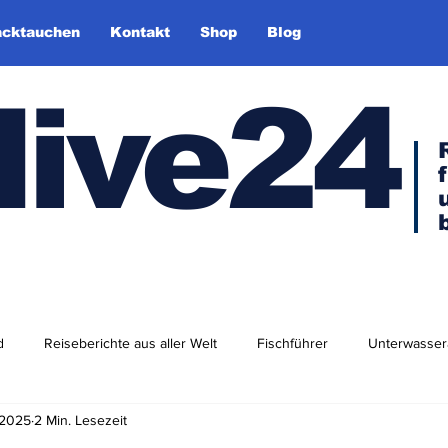
cktauchen
Kontakt
Shop
Blog
dive24
d
Reiseberichte aus aller Welt
Fischführer
Unterwasser
 2025
2 Min. Lesezeit
dlershof
Arktis & Antarktis
Tauchen in Europa
Afrika