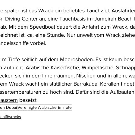
e später, ist das Wrack ein beliebtes Tauchziel. Ausfahrte
lion Diving Center an, eine Tauchbasis im Jumeirah Beach H
ab. Mit dem Speedboat dauert die Anfahrt zum Wrack, da
ichnet ist, ca. eine Stunde. Nur unweit vom Wrack zieh
delsschiffe vorbei.
6 m Tiefe seitlich auf dem Meeresboden. Es ist kaum besc
en Zuflucht. Arabische Kaiserfische, Wimpelfische, Schnap
cken sich in den Innenräumen, Nischen und in allem, wa
em Wrack wacht ein stattlicher Barrakuda. Korallen findet
assertemperaturen zu hoch sind. Dafür sind die Aufbauten
laustern
 besetzt.
en Dubai
Vereinigte Arabische Emirate
chiffwracks