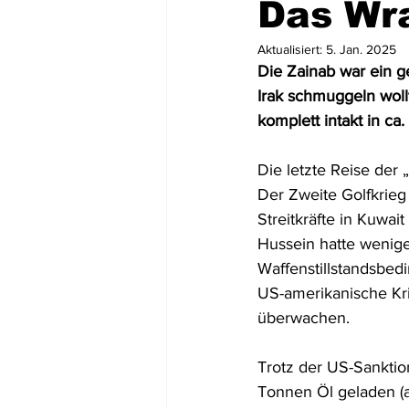
Das Wr
Aktualisiert:
5. Jan. 2025
Mittel- und Südamerika
Asien
Die Zainab war ein g
Irak schmuggeln wollt
komplett intakt in c
USA
Dominikanische Republik
Die letzte Reise der
Der Zweite Golfkrieg
Tortola
St. Lucia
Dominic
Streitkräfte in Kuwa
Hussein hatte wenig
Waffenstillstandsbed
US-amerikanische Kri
überwachen.
Trotz der US-Sanktio
Tonnen Öl geladen (a