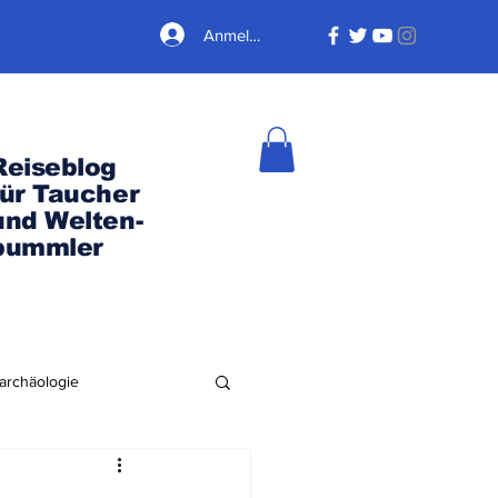
Anmelden
Reiseblog
für Taucher
und Welten-
bummler
archäologie
Nordamerika