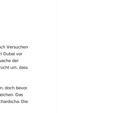
Nach Versuchen 
on Dubai vor 
wache der 
rücht um, dass 
n, doch bevor 
eichen. Das 
chardscha. Die 