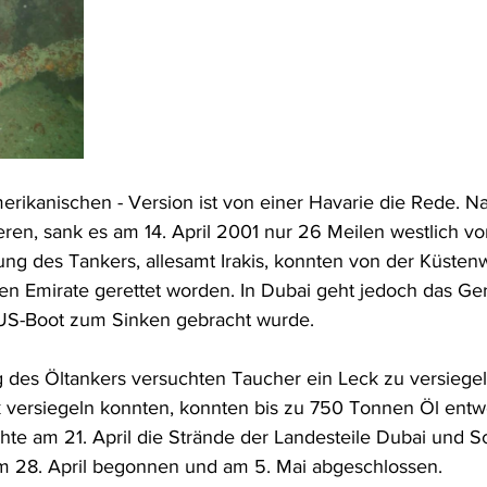
amerikanischen - Version ist von einer Havarie die Rede. 
sieren, sank es am 14. April 2001 nur 26 Meilen westlich v
zung des Tankers, allesamt Irakis, konnten von der Küsten
en Emirate gerettet worden. In Dubai geht jedoch das Ge
 US-Boot zum Sinken gebracht wurde.
des Öltankers versuchten Taucher ein Leck zu versiegel
 versiegeln konnten, konnten bis zu 750 Tonnen Öl entw
chte am 21. April die Strände der Landesteile Dubai und S
m 28. April begonnen und am 5. Mai abgeschlossen.