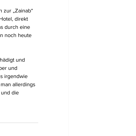
n zur „Zainab“ 
otel, direkt 
s durch eine 
en noch heute 
hädigt und 
per und 
s irgendwie 
 man allerdings 
 und die 