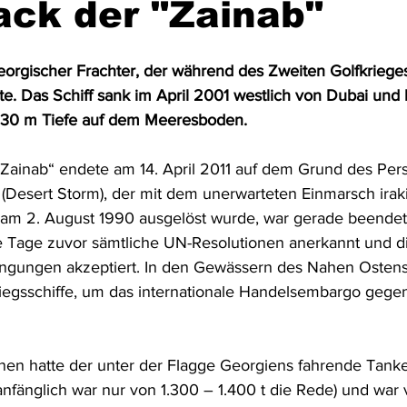
ack der "Zainab"
Australien & Neuseeland
Wracktauchen
Schiffwracks
eorgischer Frachter, der während des Zweiten Golfkriege
e. Das Schiff sank im April 2001 westlich von Dubai und l
a. 30 m Tiefe auf dem Meeresboden.
Schatztauchen
Mexiko
Kolumbien
Puerto Rico
 „Zainab“ endete am 14. April 2011 auf dem Grund des Pers
 (Desert Storm), der mit dem unerwarteten Einmarsch irak
a
Schottland
Jordanien
Griechenland
Vereinigte 
it am 2. August 1990 ausgelöst wurde, war gerade beende
e Tage zuvor sämtliche UN-Resolutionen anerkannt und d
ingungen akzeptiert. In den Gewässern des Nahen Ostens p
egsschiffe, um das internationale Handelsembargo gegen
nen hatte der unter der Flagge Georgiens fahrende Tank
nfänglich war nur von 1.300 – 1.400 t die Rede) und war 