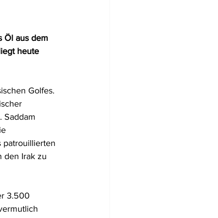
Flugzeugwracks
s Öl aus dem 
iegt heute 
US Virgin Islands
ischen Golfes. 
ischer 
Arabische Emirate
t. Saddam 
ie 
atrouillierten 
 den Irak zu 
er 3.500 
vermutlich 