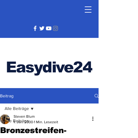
Easydive24
Beitrag
Alle Beiträge
Steven Blum
Alle Beiträge
1. Jan. 2000
1 Min. Lesezeit
Bronzestreifen-
Tauchen in Deutschland