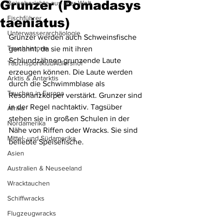
Grunzer (Pomadasys
Reiseberichte aus aller Welt
Fischführer
taeniatus)
Unterwasserarchäologie
Grunzer werden auch Schweinsfische 
Tauchhistorie
genannt, da sie mit ihren 
Schlundzähnen grunzende Laute 
TauchsportklubAdlershof
erzeugen können. Die Laute werden 
Arktis & Antarktis
durch die Schwimmblase als 
Tauchen in Europa
Resonanzkörper verstärkt. Grunzer sind 
in der Regel nachtaktiv. Tagsüber 
Afrika
stehen sie in großen Schulen in der 
Nordamerika
Nähe von Riffen oder Wracks. Sie sind 
Mittel- und Südamerika
beliebte Speisefische.
Asien
Australien & Neuseeland
Wracktauchen
Schiffwracks
Flugzeugwracks