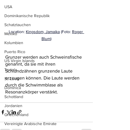
USA
Dominikanische Republik
Schatztauchen
Location: 
Kingsdom, Jamaika
 (Foto: 
Roger 
Mexiko
Blum
)
Kolumbien
Puerto Rico
Grunzer werden auch Schweinsfische 
US Virgin Islands
genannt, da sie mit ihren 
Tortola
Schlundzähnen grunzende Laute 
erzeugen können. Die Laute werden 
St. Lucia
durch die Schwimmblase als 
Dominica
Resonanzkörper verstärkt.
Schottland
Jordanien
Griechenland
Vereinigte Arabische Emirate