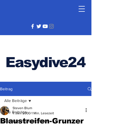
Easydive24
Beitrag
Alle Beiträge
Steven Blum
Alle Beiträge
1. Jan. 2000
1 Min. Lesezeit
Blaustreifen-Grunzer
Tauchen in Deutschland