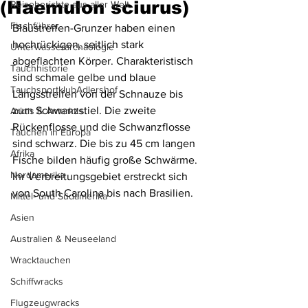
(Haemulon sciurus)
Reiseberichte aus aller Welt
Fischführer
Blaustreifen-Grunzer haben einen 
hochrückigen, seitlich stark 
Unterwasserarchäologie
abgeflachten Körper. Charakteristisch 
Tauchhistorie
sind schmale gelbe und blaue 
TauchsportklubAdlershof
Längsstreifen von der Schnauze bis 
zum Schwanzstiel. Die zweite 
Arktis & Antarktis
Rückenflosse und die Schwanzflosse 
Tauchen in Europa
sind schwarz. Die bis zu 45 cm langen 
Afrika
Fische bilden häufig große Schwärme. 
Nordamerika
Ihr Verbreitungsgebiet erstreckt sich 
von South Carolina bis nach Brasilien.
Mittel- und Südamerika
Asien
Australien & Neuseeland
Wracktauchen
Schiffwracks
Flugzeugwracks