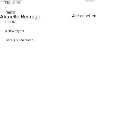
Thailand
Irland
Alle ansehen
Aktuelle Beiträge
Island
Norwegen
English Version
Türkei
Südafrika
Australien
Sri Lanka
Neuseeland
Aruba
Ägypten
Indonesien
Kuba
Antigua & Barbuda