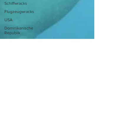
Schiffwracks
Flugzeugwracks
USA
Dominikanische
Republik
Schatztauchen
Mexiko
Kolumbien
Puerto Rico
US Virgin
Islands
Tortola
St. Lucia
Dominica
Schottland
Jordanien
Griechenland