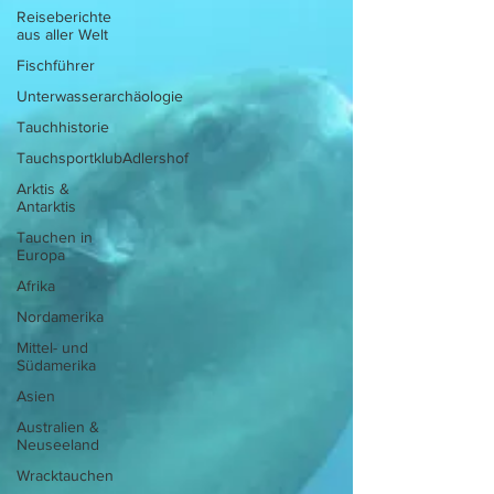
Reiseberichte
aus aller Welt
Fischführer
Unterwasserarchäologie
Tauchhistorie
TauchsportklubAdlershof
Arktis &
Antarktis
Tauchen in
Europa
Afrika
Nordamerika
Mittel- und
Südamerika
Asien
Australien &
Neuseeland
Wracktauchen