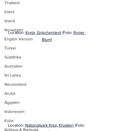
Thailand
Irland
Island
Norwegen
Location: 
Kreta, Griechenland
 (Foto: 
Roger 
English Version
Blum
)
Türkei
Südafrika
Australien
Sri Lanka
Neuseeland
Aruba
Ägypten
Indonesien
Kuba
Location: 
Nationalpark Krka, Kroatien
 (Foto: 
Antigua & Barbuda