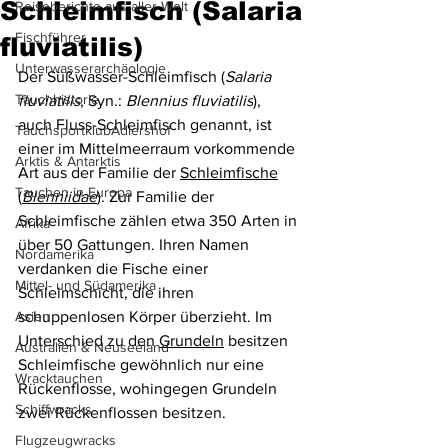
Schleimfisch (Salaria
Reiseberichte aus aller Welt
Fischführer
fluviatilis)
Unterwasserarchäologie
Der Süßwasser-Schleimfisch (
Salaria 
Tauchhistorie
fluviatilis
, Syn.: 
Blennius fluviatilis
), 
auch Fluss-Schleimfisch genannt, ist 
TauchsportklubAdlershof
einer im Mittelmeerraum vorkommende 
Arktis & Antarktis
Art aus der Familie der 
Schleimfische
Tauchen in Europa
(
Blenniidae
). Zur Familie der 
Schleimfische zählen etwa 350 Arten in 
Afrika
über 50 Gattungen. Ihren Namen 
Nordamerika
verdanken die Fische einer 
Mittel- und Südamerika
Schleimschicht, die ihren 
Asien
schuppenlosen Körper überzieht. Im 
Unterschied zu den 
Grundeln
 besitzen 
Australien & Neuseeland
Schleimfische gewöhnlich nur eine 
Wracktauchen
Rückenflosse, wohingegen Grundeln 
Schiffwracks
zwei Rückenflossen besitzen.
Flugzeugwracks