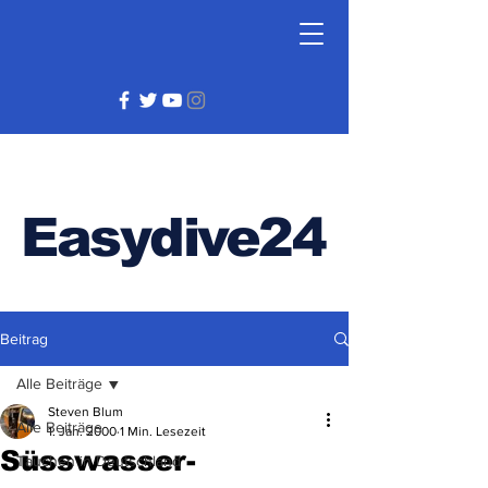
Easydive24
Beitrag
Alle Beiträge
Steven Blum
Alle Beiträge
1. Jan. 2000
1 Min. Lesezeit
Süsswasser-
Tauchen in Deutschland