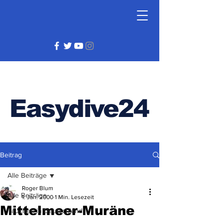
Easydive24
Beitrag
Alle Beiträge
Roger Blum
Alle Beiträge
1. Jan. 2000
1 Min. Lesezeit
Mittelmeer-Muräne
Tauchen in Deutschland