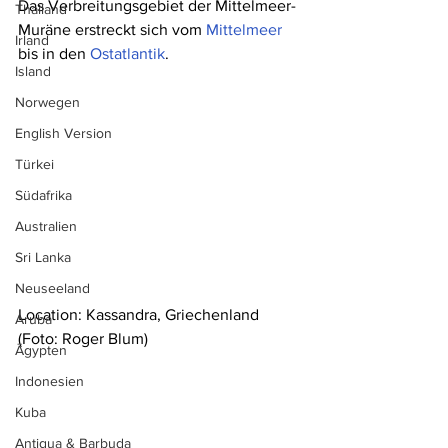
Das Verbreitungsgebiet der Mittelmeer-
Thailand
Muräne erstreckt sich vom 
Mittelmeer
Irland
bis in den 
Ostatlantik
.
Island
Norwegen
English Version
Türkei
Südafrika
Australien
Sri Lanka
Neuseeland
Location: 
Kassandra, Griechenland
Aruba
(Foto: Roger Blum)
Ägypten
Indonesien
Kuba
Antigua & Barbuda