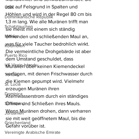
lebt auf Felsgrund in Spalten und 
USA
Höhlen und wird in der Regel 80 cm bis 
Dominikanische Republik
1,3 m lang. Wie alle Muränen trifft man 
Schatztauchen
sie meist mit einem sich ständig 
Mexiko
öffnenden und schließenden Maul an, 
was für viele Taucher bedrohlich wirkt. 
Kolumbien
Die vermeintliche Drohgebärde ist aber 
Puerto Rico
dem Umstand geschuldet, dass 
US Virgin Islands
Muränen über keinen Kiemendeckel 
verfügen, mit denen Frischwasser durch 
Tortola
die Kiemen gepumpt wird. Vielmehr 
St. Lucia
erzeugen Muränen ihren 
Dominica
Atemwasserstrom durch ein ständiges 
Schottland
Öffnen und Schließen ihres Mauls. 
Wenn Muränen drohen, dann verharren 
Jordanien
sie mit weit geöffnetem Maul, bis die 
Griechenland
Gefahr vorüber ist.
Vereinigte Arabische Emirate