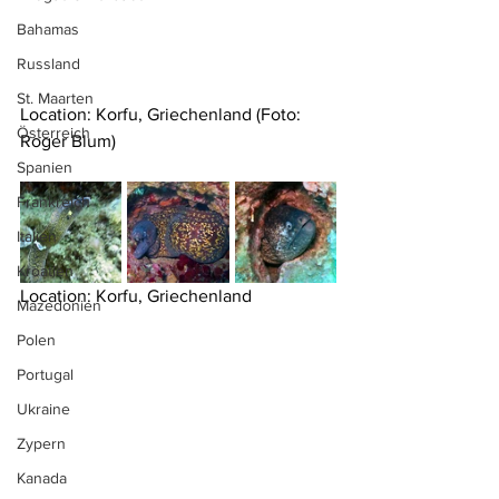
Bahamas
Russland
St. Maarten
Location: Korfu, Griechenland (Foto: 
Österreich
Roger Blum)
Spanien
Frankreich
Italien
Kroatien
Location: 
Korfu, Griechenland
Mazedonien
Polen
Portugal
Ukraine
Zypern
Kanada