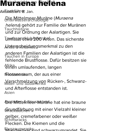
Muraena helena
Reiseberichte aus aller Welt
Fischführer
Aktualisiert:
8. Jan.
Die Mittelmeer-Muräne (
Muraena 
Unterwasserarchäologie
helena
) gehört zur Familie der Muränen 
Tauchhistorie
und zur Ordnung der Aalartigen. Sie 
TauchsportklubAdlershof
umfasst etwa 200 Arten. Das sicherste 
Unterscheidungsmerkmal zu den 
Arktis & Antarktis
anderen Familien der Aalartigen ist die 
Tauchen in Europa
fehlende Brustflosse. Dafür besitzen sie 
Afrika
einen umlaufenden, langen 
Flossensaum, der aus einer 
Nordamerika
Verschmelzung von Rücken-, Schwanz- 
Mittel- und Südamerika
und Afterflosse entstanden ist.
Asien
Australien & Neuseeland
Die Mittelmeer-Muräne hat eine braune 
Grundfärbung mit einer Vielzahl kleiner 
Wracktauchen
gelber, cremefarbener oder weißer 
Schiffwracks
Flecken. Die Kiemen und die 
Flugzeugwracks
Mundwinkel sind schwarzumrandet. Sie 