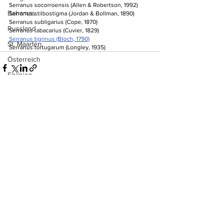
Serranus socorroensis (Allen & Robertson, 1992)
Bahamas
Serranus stilbostigma (Jordan & Bollman, 1890)
Serranus subligarius (Cope, 1870)
Russland
Serranus tabacarius (Cuvier, 1829)
Serranus tigrinus (Bloch, 1790)
St. Maarten
Serranus tortugarum (Longley, 1935)
Österreich
Spanien
Frankreich
Italien
Kroatien
Alle ansehen
Aktuelle Beiträge
Mazedonien
Polen
Portugal
Ukraine
Zypern
Kanada