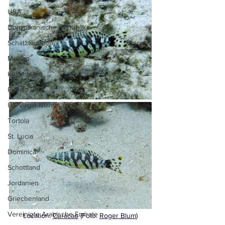
USA
Dominikanische Republik
Schatztauchen
Mexiko
Kolumbien
Puerto Rico
US Virgin Islands
Tortola
St. Lucia
Dominica
Schottland
Jordanien
Griechenland
Vereinigte Arabische Emirate
Location: 
Curacao
 (Foto: 
Roger Blum
)