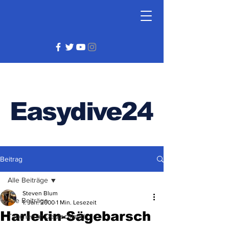
Easydive24
Beitrag
Alle Beiträge
Steven Blum
Alle Beiträge
1. Jan. 2000
1 Min. Lesezeit
Harlekin-Sägebarsch
Tauchen in Deutschland