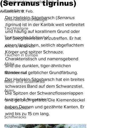
(Serranus tigrinus)
Reiseberichte aus aller Welt
Fischführer
Aktualisiert:
8. Feb.
Der Harlekin-Sägebarsch 
(
Serranus 
Unterwasserarchäologie
tigrinus
)
 ist in der Karibik weit verbreitet 
Tauchhistorie
und häufig auf korallinem Grund oder 
TauchsportklubAdlershof
auf Seegraswiesen anzutreffen. Er hat 
einen länglichen, seitlich abgeflachtem 
Arktis & Antarktis
Körper und spitzer Schnauze. 
Tauchen in Europa
Charakteristisch und namensgebend 
Afrika
sind die dunklen, tiger-ähnlichen 
Bänder auf gelblicher Grundfärbung. 
Nordamerika
Der Harlekin-Sägebarsch hat ein breites 
Mittel- und Südamerika
schwarzes Band auf dem Schwanzstiel. 
Asien
Die Spitzen der Schwanzflossenlappen 
Australien & Neuseeland
sind gelblich gefärbt. Die Kiemendeckel 
haben Dornen und gezähnte Kanten. Er 
Wracktauchen
wird bis zu 15 cm lang.
Schiffwracks
Flugzeugwracks